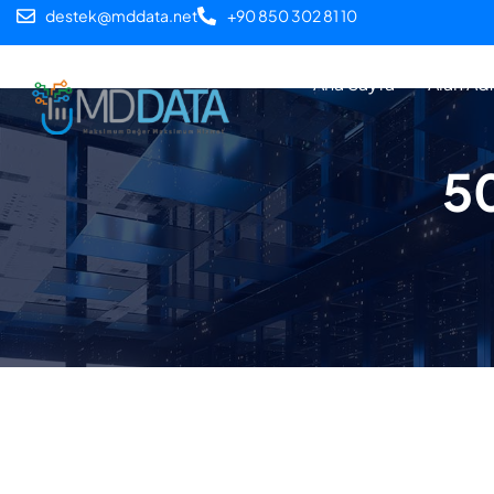
destek@mddata.net
+90 850 302 81 10
Ana Sayfa
Alan Adı
50