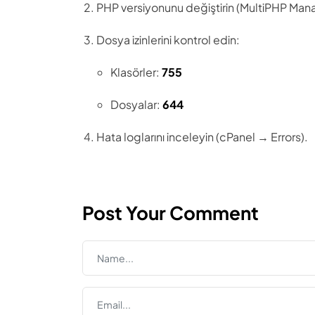
PHP versiyonunu değiştirin (MultiPHP Man
Dosya izinlerini kontrol edin:
Klasörler:
755
Dosyalar:
644
Hata loglarını inceleyin (cPanel → Errors).
Post Your Comment