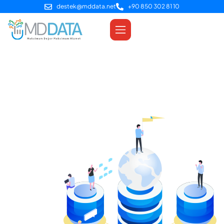
destek@mddata.net
+90 850 302 81 10
Home
About Us
Hakkımızda
Müşterilerimize en üst düzey çözümler sunmaya kendini
adamış, tutkulu bireylerden oluşan bir ekibiz.