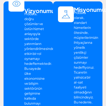
Misyonumu
Vizyonumuz
Mddata
Mddata,
olarak,
doğru
standart
çözümler ve
hizmetlerin
üstün hizmet
ötesinde,
anlayışıyla
müşterilerimizin
sektörde
ihtiyaçlarına
yatırımların
yönelik
yönlendirilmesinde
yenilikçi
etkin bir rol
çözümler
oynamayı
sunmayı
hedeflemektedir.
hedefliyoruz.
Bu sayede
Ticaretin
ülke
yalnızca bir
ekonomisine
al-sat
ve bilişim
faaliyeti
sektörünün
olmadığının
gelişimine
bilincindeyiz.
katkıda
Bu nedenle,
bulunmayı