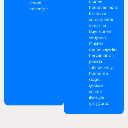
ürün ve
vizyon
hizmetlerimizin
edinmiştir.
kaliteli ve
sürdürülebilir
olmasına
büyük önem
veriyoruz.
Müşteri
memnuniyetini
her zaman ön
planda
tutarak, en iyi
hizmeti en
doğru
şekilde
sunma
ilkesiyle
çalışıyoruz.