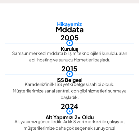
Hikayemiz
Mddata
2005
Kuruluş
Samsun merkezli mddata bilişim teknolojileri kuruldu. alan
adı, hosting ve sunucu hizmetleri başladı.
2015
ISS Belgesi
Karadeniz’in ilk ISS yetki belgesi sahibi olduk.
Müşterilerimize sanal santral, cdn gibi hizmetleri sunmaya
başladık.
2024
Alt Yapımızı 2x Oldu
Alt yapımızı güncelledik. Artık 8 veri merkezi ile çalışıyor,
müşterilerimize daha çok seçenek sunuyoruz!