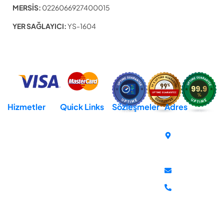
MERSİS:
0226066927400015
YER SAĞLAYICI:
YS-1604
Hizmetler
Quick Links
Sözleşmeler
Adres
Hosting
Domain
Açık Rıza Metni
Cumhuriyet
Mh. İsmet
Reseller Hosting
Destek
KVKK Aydınlatma
İnönü Bul.
Metni
Virtural Private
İletişim
No:259-E
Server (VPS)
Gizlilik Sözleşmesi
Hakkımızda
Atakum
Dedicated Server
İptal & İade
Samsun
Politikası
destek@mddata
+90 850 302
81 10