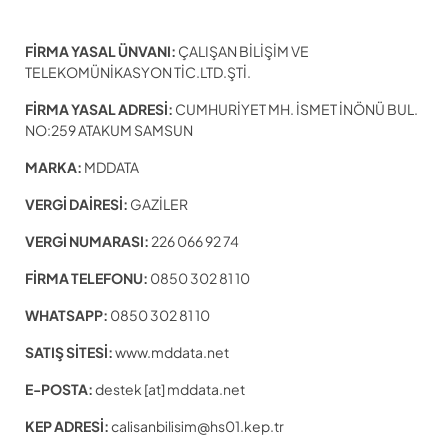
FİRMA YASAL ÜNVANI:
ÇALIŞAN BİLİŞİM VE
TELEKOMÜNİKASYON TİC.LTD.ŞTİ.
FİRMA YASAL ADRESİ:
CUMHURİYET MH. İSMET İNÖNÜ BUL.
NO:259 ATAKUM SAMSUN
MARKA:
MDDATA
VERGİ DAİRESİ:
GAZİLER
VERGİ NUMARASI:
226 066 92 74
FİRMA TELEFONU:
0850 302 81 10
WHATSAPP:
0850 302 81 10
SATIŞ SİTESİ:
www.mddata.net
E-POSTA:
destek [at] mddata.net
KEP ADRESİ:
calisanbilisim@hs01.kep.tr