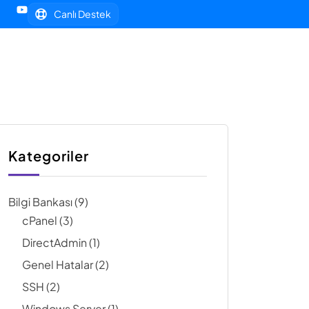
Canlı Destek
Müşteri Paneli
Kategoriler
Bilgi Bankası
(9)
cPanel
(3)
DirectAdmin
(1)
Genel Hatalar
(2)
SSH
(2)
Windows Server
(1)