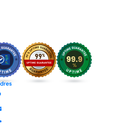
dres
Cumhuriyet Mh. İsmet İnönü Bul. No:259-E
Atakum Samsun
destek@mddata.net
+90 850 302 81 10