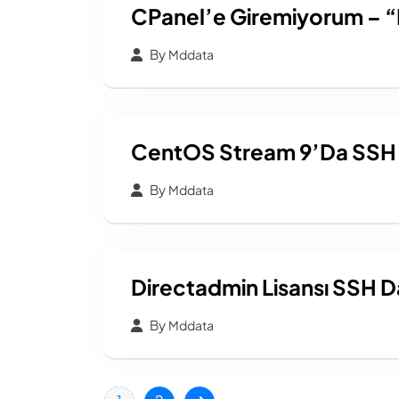
CPanel’e Giremiyorum – “
By
Mddata
CentOS Stream 9’da SSH 
By
Mddata
Directadmin Lisansı SSH 
By
Mddata