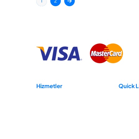
1
2
Hizmetler
Quick L
Hosting
Domain
Reseller Hosting
Destek
Virtural Private Server (VPS)
İletişim
Dedicated Server
Hakkımız