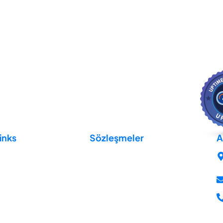
inks
Sözleşmeler
A
Açık Rıza Metni
KVKK Aydınlatma Metni
Gizlilik Sözleşmesi
da
İptal & İade Politikası