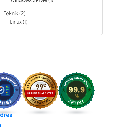
Teknik
(2)
Linux
(1)
dres
Cumhuriyet Mh. İsmet İnönü Bul. No:259-E
Atakum Samsun