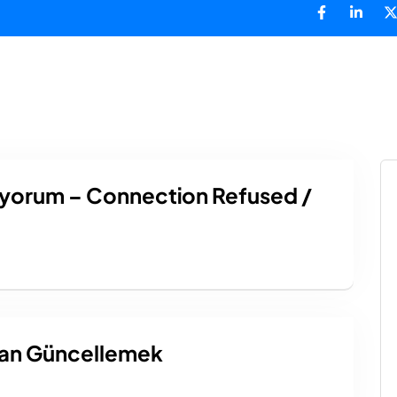
Hosting
Linux Reseller
Sunucu
Hakkımızda
Destek
İletişim
ıyorum – Connection Refused /
Dan Güncellemek