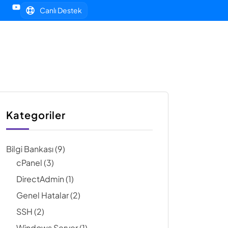
Canlı Destek
Müşteri Paneli
Kategoriler
Bilgi Bankası
(9)
cPanel
(3)
DirectAdmin
(1)
Genel Hatalar
(2)
SSH
(2)
Windows Server
(1)