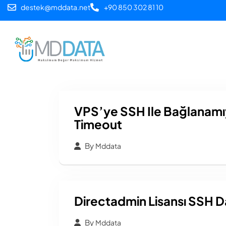
destek@mddata.net
+90 850 302 81 10
Ana Sayfa
Alan Adı
VPS’ye SSH Ile Bağlanam
Timeout
By
Mddata
Directadmin Lisansı SSH 
By
Mddata