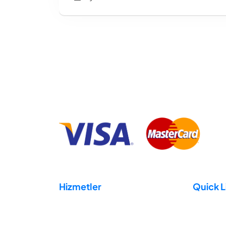
Hizmetler
Quick L
Hosting
Domain
Reseller Hosting
Destek