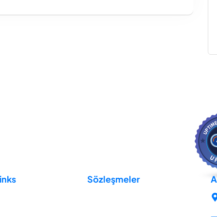
inks
Sözleşmeler
A
Açık Rıza Metni
KVKK Aydınlatma Metni